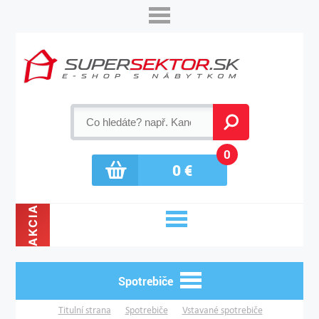
0
0
€
AKCIA
Spotrebiče
Titulní strana
Spotrebiče
Vstavané spotrebiče