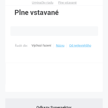
Umývačky riadu
Plne vstavané
Plne vstavané
Výchozí řazení
Názvu
Od nejlevnějšího
Řadit dle:
Odkazy Supersektor