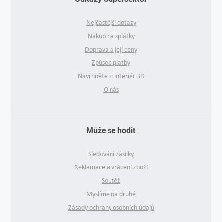
Nejčastější dotazy
Nákup na splátky
Doprava a její ceny
Způsob platby
Navrhněte si interiér 3D
O nás
Může se hodit
Sledování zásilky
Reklamace a vrácení zboží
Soutěž
Myslíme na druhé
Zásady ochrany osobních údajů