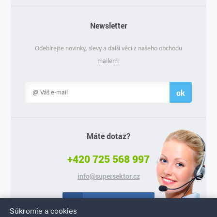
Newsletter
Odebírejte novinky, slevy a další věci z našeho obchodu
mailem!
ok
Máte dotaz?
+420 725 568 997
info@supersektor.cz
Facebook
Súkromie a cookies