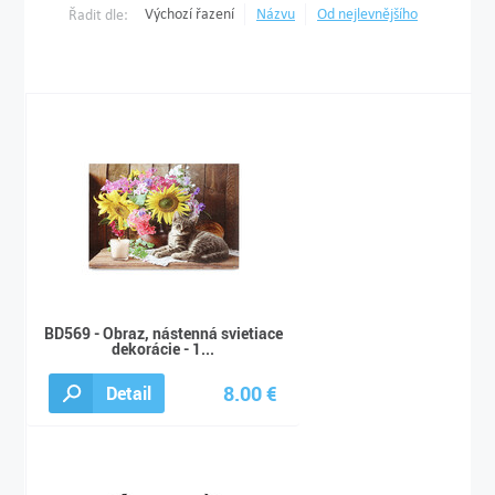
Výchozí řazení
Názvu
Od nejlevnějšího
Řadit dle:
BD569 - Obraz, nástenná svietiace
dekorácie - 1...
8.00 €
Detail
9.00 €