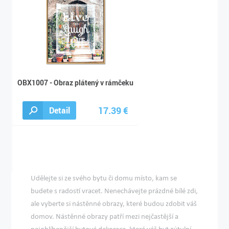
OBX1007 - Obraz plátený v rámčeku
17.39 €
Detail
19.35 €
Udělejte si ze svého bytu či domu místo, kam se
budete s radostí vracet. Nenechávejte prázdné bílé zdi,
ale vyberte si nástěnné obrazy, které budou zdobit váš
domov. Nástěnné obrazy patří mezi nejčastější a
nejoblíbenější bytové dekorace, které váš byt zútulní.