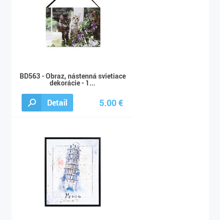
BD563 - Obraz, nástenná svietiace
dekorácie - 1...
5.00 €
Detail
5.00 €