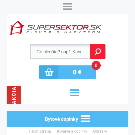
0
0
€
AKCIA
Bytové doplnky
Titulní strana
Bývanie a doplnky
Obrázky