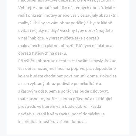
Vybírejte z bohaté nabídky nástěnných obrazů. Máte
rádi konkrétní motivy anebo vás více zaujaly abstraktní
malby? Líbil by se vám obraz podélný či byste klidně
uvítali i nějaký na díly? Všechny typy obrazů najdete
v naší nabídce. Vybírat můžete také z obrazů
malovaných na plátno, obrazů tištěných na plátno a
obrazů tištěných na desku.
Při výběru obrazu se nechte vést vašimi smysly. Pokud
vás obraz nezaujme hned na poprvé, pravděpodobně
kolem budete chodit bez povšimnutí i doma. Pokud se
ale na vybraný obraz podíváte po několikáté a
s časovým odstupem a pořád vás bude oslovovat,
máte jasno. Vytvořte si doma příjemné a uklidňující
prostředí, ve kterém vám bude dobře. I každá
návštěva, která k vám zavítá, pocítí domáckou a
inspirující atmosféru vašeho domova.