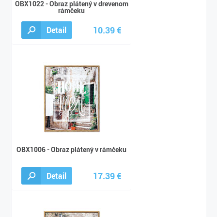
OBX1022 - Obraz plátený v drevenom
rámčeku
10.39 €
Detail
11.57 €
OBX1006 - Obraz plátený v rámčeku
17.39 €
Detail
19.35 €