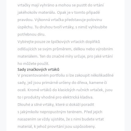
vrtačky mají vyhráno a mohou se pustit do vrtání
jakéhokoliv materiálu. Opak je v tomto případě
pravdou. Výkonná vrtačka představuje polovinu
úspěchu. Tu druhou tvoří
vrtáky
, s nimiž vyhloubíte
potřebnou díru.
Vybírejte pouze ze špičkových vrtacích doplňků
odlišujících se svým průměrem, délkou nebo výrobním
materiálem. Ten do značné míry určuje, pro jaké vrtání
ho můžete použít.
Sady značkových vrtáků
V prezentovaném portfoliu si lze zakoupit několikadílné
sady, jež jsou primárně určeny
do dřeva, kamene či
oceli
. Kromě vrtáků do klasických ručních vrtaček, jsou
to i produkty vhodné pro elektrická kladiva.
Dlouhé a silné vrtáky
, které si dokáží poradit
s jakýmkoliv nepropustným terénem. Před jejich
nasazením se vždy ujistěte, že s nimi budete vrtat
materiál, k jehož provrtání jsou uzpůsobeny.