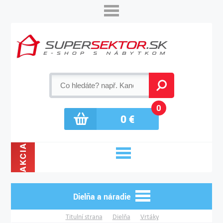
0
0
€
AKCIA
Dielňa a náradie
Titulní strana
Dielňa
Vrtáky