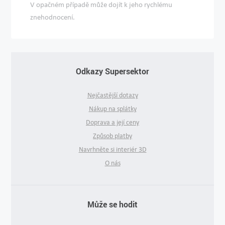
V opačném případě může dojít k jeho rychlému
znehodnocení.
Odkazy Supersektor
Nejčastější dotazy
Nákup na splátky
Doprava a její ceny
Způsob platby
Navrhněte si interiér 3D
O nás
Může se hodit