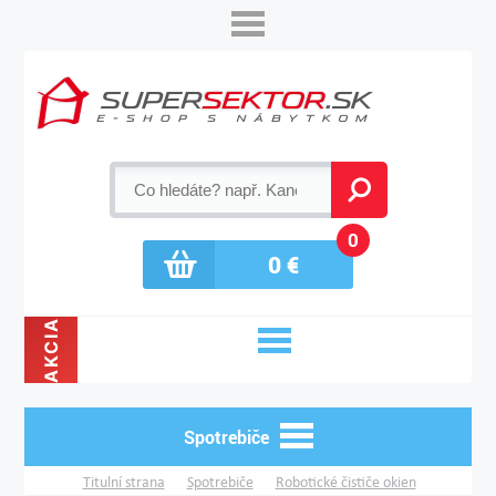
0
0
€
AKCIA
Spotrebiče
Titulní strana
Spotrebiče
Robotické čističe okien