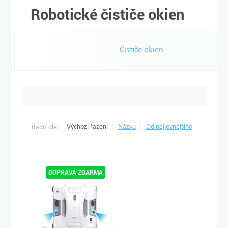
Robotické čističe okien
Čističe okien
Výchozí řazení
Názvu
Od nejlevnějšího
Řadit dle: