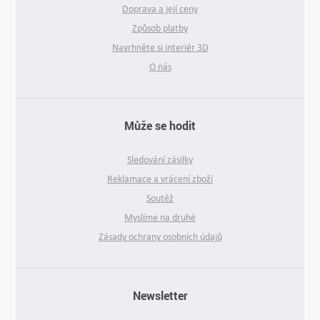
Doprava a její ceny
Způsob platby
Navrhněte si interiér 3D
O nás
Může se hodit
Sledování zásilky
Reklamace a vrácení zboží
Soutěž
Myslíme na druhé
Zásady ochrany osobních údajů
Newsletter