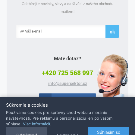
Odebírejte novinky, slevy a další věci z našeho obchodu
mailem!
ok
Máte dotaz?
+420 725 568 997
info@supersektor.cz
Facebook
Súkromie a cookies
Používame cookies pre správny chod webu a meranie
návštevnosti. Pre reklamu a personalizáciu len po vašom
súhlase.
Viac informácií
.
© 2026 Supersektor.cz - všechna práva vyhrazena
Súhlasím so