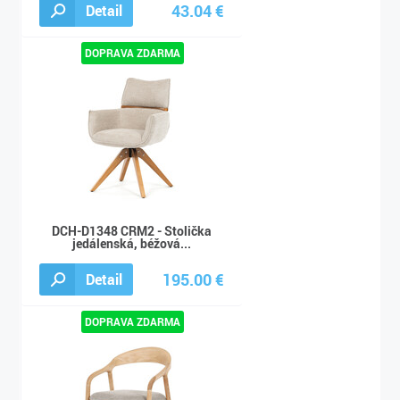
43.04 €
Detail
64.78 €
DCH-D1348 CRM2 - Stolička
jedálenská, béžová...
195.00 €
Detail
217.00 €