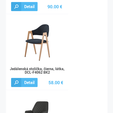
90.00 €
Detail
100.00 €
Jedálenská stolička, čierna, látka,
DCL-F4062 BK2
58.00 €
Detail
65.00 €