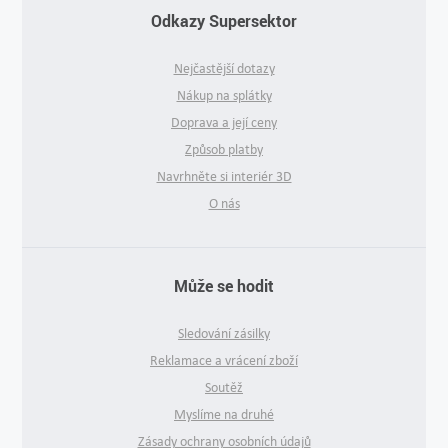
Odkazy Supersektor
Nejčastější dotazy
Nákup na splátky
Doprava a její ceny
Způsob platby
Navrhněte si interiér 3D
O nás
Může se hodit
Sledování zásilky
Reklamace a vrácení zboží
Soutěž
Myslíme na druhé
Zásady ochrany osobních údajů