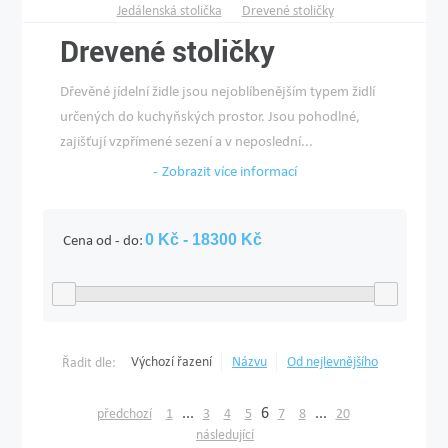
Jedálenská stolička
Drevené stoličky
Drevené stoličky
Dřevěné jídelní židle jsou nejoblíbenějším typem židlí
určených do kuchyňských prostor. Jsou pohodlné,
zajišťují vzpřímené sezení a v neposlední...
Zobrazit více informací
Cena od - do:
Výchozí řazení
Názvu
Od nejlevnějšího
Řadit dle:
...
6
...
předchozí
1
3
4
5
7
8
20
následující