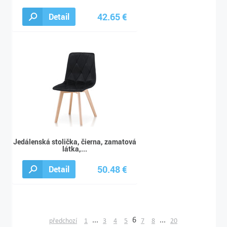
42.65 €
Detail
47.39 €
Jedálenská stolička, čierna, zamatová
látka,...
50.48 €
Detail
56.09 €
...
6
...
předchozí
1
3
4
5
7
8
20