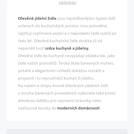
následující
Dřevěné jídelní židle
jsou nejoblíbenějším typem židlí
určených do kuchyňských prostor. Jsou pohodlné,
zajišťují vzpřímené sezení a v neposlední řadě vydrží po
řadu let. Dřevěné kuchyňské židle zkrátka již od
nepaměti tvoří
srdce kuchyně a jídelny.
Dřevěné židle do kuchyně nevypadají zdaleka tak, jako
židle našich prarodičů. Široká škála barevných moření,
potahů a elegantních vzhledů dokážou rozzářit a
projasnit i tu nejnudnější kuchyň či jídelnu.
Na našem e-shopu kromě dřevěných jídelních židlí
v mnoha barevných provedeních naleznete také krmící
dřevěnou židličku pro nejmenší strávníky nebo
nadčasové kousky do
moderních domácností
.