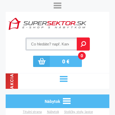
0
0
€
AKCIA
Nábytok
Titulní strana
Nábytok
Stoličky, stoly, lavice