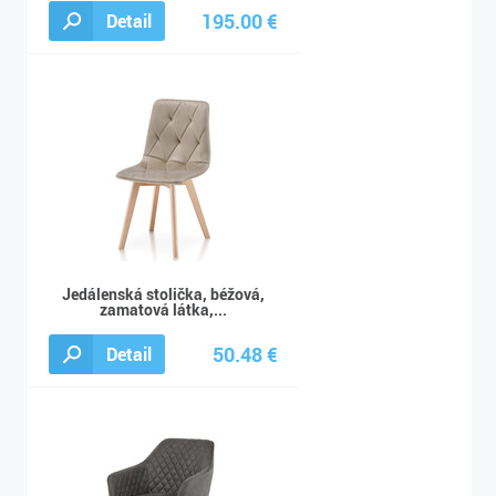
195.00 €
Detail
217.00 €
Jedálenská stolička, béžová,
zamatová látka,...
50.48 €
Detail
56.09 €