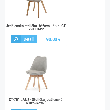
Jedálenská stolička, béžová, látka, CT-
291 CAP2
90.00 €
Detail
100.00 €
CT-751 LAN2 - Stolička jedálenská,
hľuzovková...