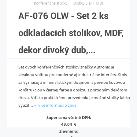
Konferenčné stolíky
Stolíky LTD + MDF
AF-076 OLW - Set 2 ks
odkladacích stolíkov, MDF,
dekor divoký dub,...
Set dvoch konferenčných stolíkov značky Autronic je
ideálnou voľbou pre moderné aj industriálne interiéry. Stoly
sa vyznačujú minimalistickým dizajnom s pevnou kovovou
konštrukciou v čiernej farbe a doskou s prírodným dekórom
dreva. Vďaka praktickému prevedeniu je možné stolíky ľahko
využiť...
více informací o zboží
Super cena včetně DPH:
43.04 €
Zlevněno: