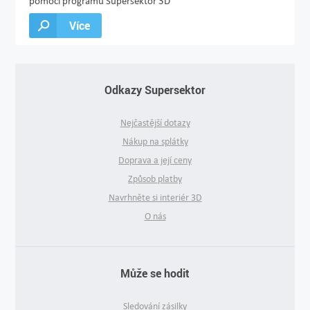
pomocí programu Supersektor 3D
Více
Odkazy Supersektor
Nejčastější dotazy
Nákup na splátky
Doprava a její ceny
Způsob platby
Navrhněte si interiér 3D
O nás
Může se hodit
Sledování zásilky