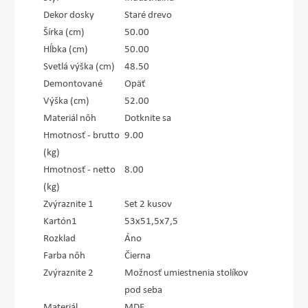
Dekor dosky
Staré drevo
Šírka (cm)
50.00
Hĺbka (cm)
50.00
Svetlá výška (cm)
48.50
Demontované
Opäť
Výška (cm)
52.00
Materiál nôh
Dotknite sa
Hmotnosť - brutto
9.00
(kg)
Hmotnosť - netto
8.00
(kg)
Zvýraznite 1
Set 2 kusov
Kartón1
53x51,5x7,5
Rozklad
Áno
Farba nôh
Čierna
Zvýraznite 2
Možnosť umiestnenia stolíkov
pod seba
Materiál
MDF