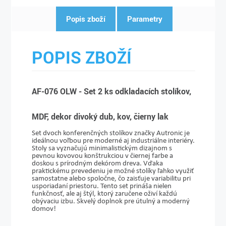
Popis zboží
Parametry
POPIS ZBOŽÍ
AF-076 OLW - Set 2 ks odkladacích stolíkov,
MDF, dekor divoký dub, kov, čierny lak
Set dvoch konferenčných stolíkov značky Autronic je
ideálnou voľbou pre moderné aj industriálne interiéry.
Stoly sa vyznačujú minimalistickým dizajnom s
pevnou kovovou konštrukciou v čiernej farbe a
doskou s prírodným dekórom dreva. Vďaka
praktickému prevedeniu je možné stolíky ľahko využiť
samostatne alebo spoločne, čo zaisťuje variabilitu pri
usporiadaní priestoru. Tento set prináša nielen
funkčnosť, ale aj štýl, ktorý zaručene oživí každú
obývaciu izbu. Skvelý doplnok pre útulný a moderný
domov!