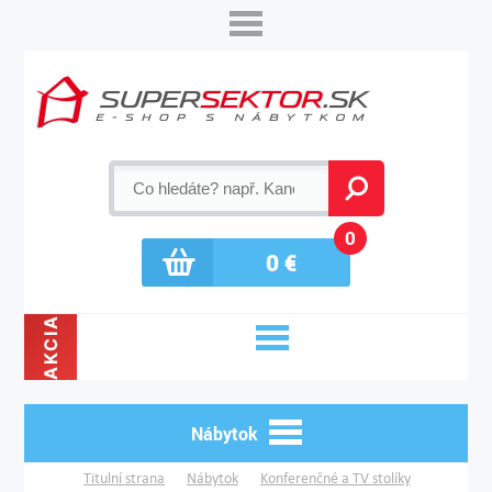
0
0
€
AKCIA
Nábytok
Titulní strana
Nábytok
Konferenčné a TV stolíky