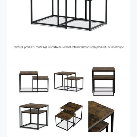
obrázek produktu může být ilustrativní – o konkrétních vlastnostech produktu se informujte