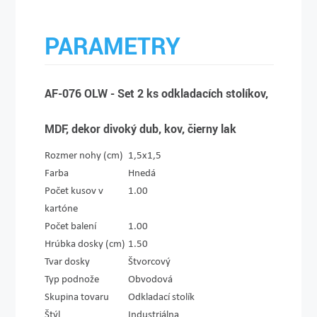
PARAMETRY
AF-076 OLW - Set 2 ks odkladacích stolíkov,
MDF, dekor divoký dub, kov, čierny lak
Rozmer nohy (cm)
1,5x1,5
Farba
Hnedá
Počet kusov v
1.00
kartóne
Počet balení
1.00
Hrúbka dosky (cm)
1.50
Tvar dosky
Štvorcový
Typ podnože
Obvodová
Skupina tovaru
Odkladací stolík
Štýl
Industriálna