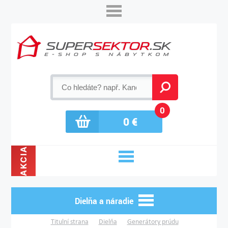
0
0
€
AKCIA
Dielňa a náradie
Titulní strana
Dielňa
Generátory prúdu