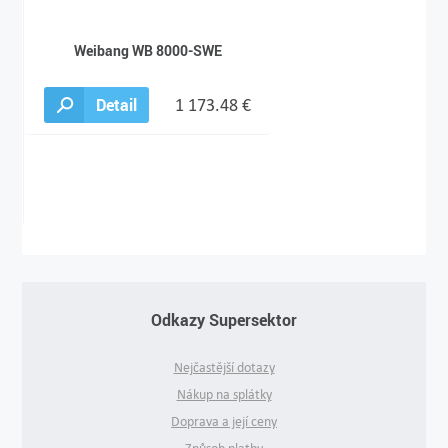
Weibang WB 8000-SWE
Detail
1 173.48 €
Odkazy Supersektor
Nejčastější dotazy
Nákup na splátky
Doprava a její ceny