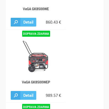
VeGA GK8500WE
Detail
860.43 €
VeGA GK8500WEP
Detail
989.57 €