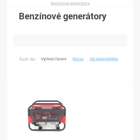
Benzínové generátory
Benzínové generátory
Výchozí řazení
Názvu
Od nejlevnějšího
Řadit dle: