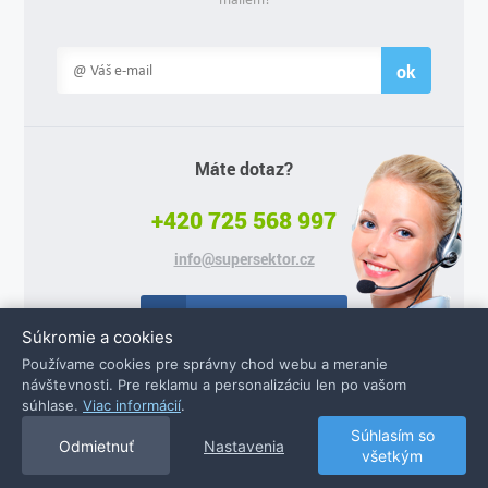
ok
Máte dotaz?
+420 725 568 997
info@supersektor.cz
Facebook
Súkromie a cookies
Používame cookies pre správny chod webu a meranie
návštevnosti. Pre reklamu a personalizáciu len po vašom
súhlase.
Viac informácií
.
© 2026 Supersektor.cz - všechna práva vyhrazena
Súhlasím so
Odmietnuť
Nastavenia
všetkým