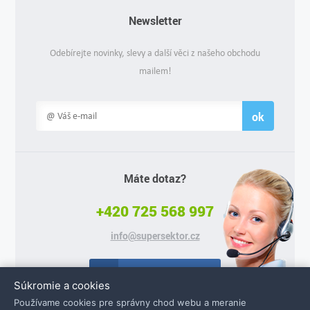
Newsletter
Odebírejte novinky, slevy a další věci z našeho obchodu
mailem!
ok
Máte dotaz?
+420 725 568 997
info@supersektor.cz
Facebook
Súkromie a cookies
Používame cookies pre správny chod webu a meranie