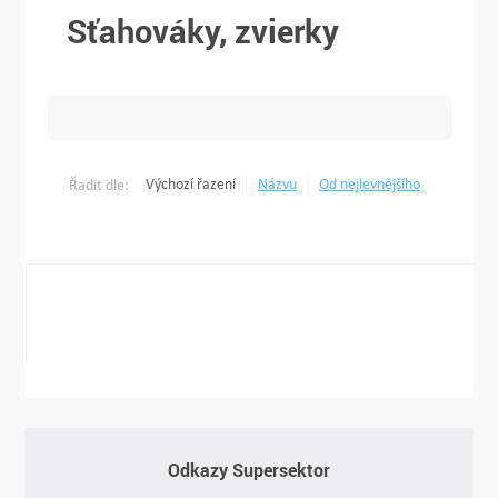
Sťahováky, zvierky
Výchozí řazení
Názvu
Od nejlevnějšího
Řadit dle:
Odkazy Supersektor