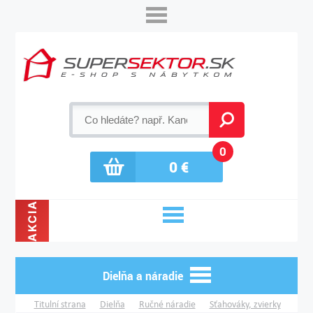
0
0
€
AKCIA
Dielňa a náradie
Titulní strana
Dielňa
Ručné náradie
Sťahováky, zvierky