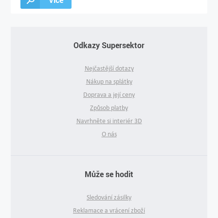
Odkazy Supersektor
Nejčastější dotazy
Nákup na splátky
Doprava a její ceny
Způsob platby
Navrhněte si interiér 3D
O nás
Může se hodit
Sledování zásilky
Reklamace a vrácení zboží