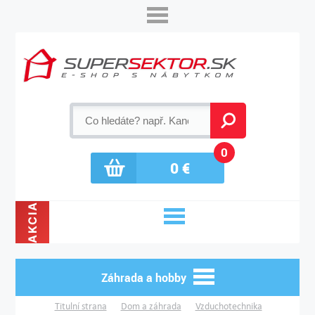
0
0
€
AKCIA
Záhrada a hobby
Titulní strana
Dom a záhrada
Vzduchotechnika