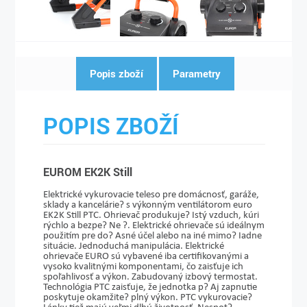
Popis zboží
Parametry
POPIS ZBOŽÍ
EUROM EK2K Still
Elektrické vykurovacie teleso pre domácnosť, garáže,
sklady a kancelárie? s výkonným ventilátorom euro
EK2K Still PTC. Ohrievač produkuje? Istý vzduch, kúri
rýchlo a bezpe? Ne ?. Elektrické ohrievače sú ideálnym
použitím pre do? Asné účel alebo na iné mimo? Iadne
situácie. Jednoduchá manipulácia. Elektrické
ohrievače EURO sú vybavené iba certifikovanými a
vysoko kvalitnými komponentami, čo zaisťuje ich
spoľahlivosť a výkon. Zabudovaný izbový termostat.
Technológia PTC zaisťuje, že jednotka p? Aj zapnutie
poskytuje okamžite? plný výkon. PTC vykurovacie?