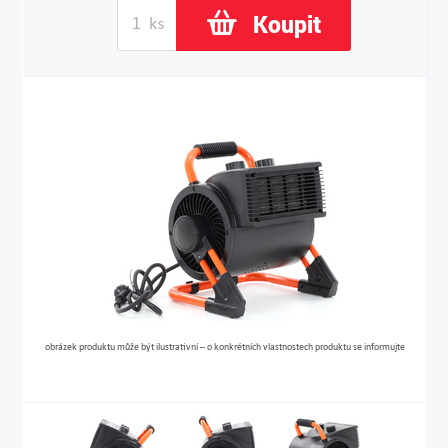
Koupit
obrázek produktu může být ilustrativní – o konkrétních vlastnostech produktu se informujte