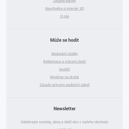
Způsob platby
Navrhněte si interiér 3D
O nás
Může se hodit
Sledování zásilky
Reklamace a vrácení zboží
Soutěž
Myslíme na druhé
Zásady ochrany osobních údajů
Newsletter
Odebírejte novinky, slevy a další věci z našeho obchodu