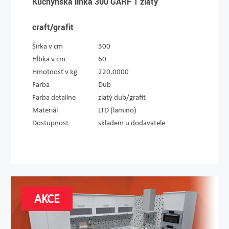
Kuchynská linka 300 GARF 1 zlatý
craft/grafit
Šírka v cm
300
Hĺbka v cm
60
Hmotnosť v kg
220.0000
Farba
Dub
Farba detailne
zlatý dub/grafit
Materiál
LTD (lamino)
Dostupnost
skladem u dodavatele
AKCE