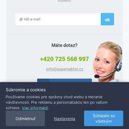
mailem!
ok
Máte dotaz?
+420 725 568 997
info@supersektor.cz
Facebook
Súkromie a cookies
Používame cookies pre správny chod webu a meranie
návštevnosti. Pre reklamu a personalizáciu len po vašom
súhlase.
Viac informácií
.
© 2026 Supersektor.cz - všechna práva vyhrazena
Súhlasím so
Odmietnuť
Nastavenia
všetkým