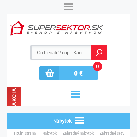
0
0
€
AKCIA
Nábytok
Titulní strana
Nábytok
Záhradný nábytok
Záhradné sety