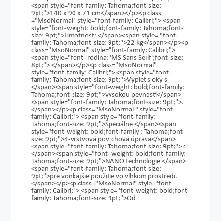
<span style="font-family: Tahoma;font-size:
9pt;">140 x 90 x 71 cm</span></p><p class
="MsoNormal" style="font-family: Calibri;"> <span
style="font-weight: bold;font-family: Tahoma;font-
size: 9pt;">Hmotnost: </span><span style= "font-
family: Tahoma;font-size: 9pt;">22 kg</span></p><p
class="MsoNormal" style="font-family: Calibri;">
<span style="font- rodina: 'MS Sans Serif';font-size:
8pt;"> </span></p><p class="MsoNormal"
style="font-family: Calibri;"> <span style="font-
family: Tahoma;font-size: 9pt;">Výplet s oky s
</span><span style="font-weight: bold;font-family:
Tahoma;font-size: 9pt;">vysokou pevností</span>
<span style="font-family: Tahoma;font-size: 9pt;">.
</span></p><p class="MsoNormal " style="font-
family: Calibri;"> <span style="font-family:
Tahoma;font-size: 9pt;">Špeciálne </span><span
style="font-weight: bold;font-family : Tahoma;font-
size: 9pt;">4-vrstvová povrchová úprava</span>
<span style="font-family: Tahoma;font-size: 9pt;"> s
</span><span style="font -weight: bold;font-family:
Tahoma;font-size: 9pt;">NANO technologie </span>
<span style="font-family: Tahoma;font-size:
9pt;">pre vonkajšie použitie vo vlhkom prostredí.
</span></p><p class="MsoNormal" style="font-
family: Calibri;"> <span style="font-weight: bold;font-
family: Tahoma;font-size: 9pt;">Od