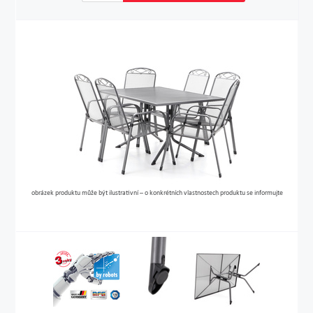
obrázek produktu může být ilustrativní – o konkrétních vlastnostech produktu se informujte