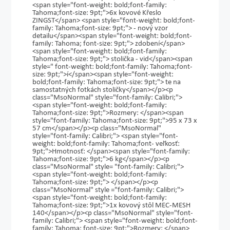
<span style="font-weight: bold;font-family:
Tahoma;font-size: 9pt;">6x kovové Křeslo
ZINGST</span> <span style="font-weight: bold;font-
family: Tahoma;font-size: 9pt;"> - nový vzor
detailu</span><span style="font-weight: bold;font-
family: Tahoma; font-size: 9pt;"> zdobení</span>
<span style="font-weight: bold;font-family:
Tahoma;font-size: 9pt;"> stolička - vid</span><span
style=" font-weight: bold;font-family: Tahoma;font-
size: 9pt;">í</span><span style="font-weight:
bold;font-family: Tahoma;font-size: 9pt;"> te na
samostatných fotkách stoličky</span></p><p
class="MsoNormal" style="font-family: Calibri;">
<span style="font-weight: bold;font-family:
Tahoma;font-size: 9pt;">Rozmery: </span><span
style="font-family: Tahoma;font-size: 9pt;">95 x 73 x
57 cm</span></p><p class="MsoNormal"
style="font-family: Calibri;"> <span style="font-
weight: bold;font-family: Tahoma;font- veľkosť:
9pt;">Hmotnosť: </span><span style="font-family:
Tahoma;font-size: 9pt;">6 kg</span></p><p
class="MsoNormal" style= "font-family: Calibri;">
<span style="font-weight: bold;font-family:
Tahoma;font-size: 9pt;"> </span></p><p
class="MsoNormal" style ="font-family: Calibri;">
<span style="font-weight: bold;font-family:
Tahoma;font-size: 9pt;">1x kovový stôl MEC-MESH
140</span></p><p class="MsoNormal" style="font-
family: Calibri;"> <span style="font-weight: bold;font-
family: Tahoma; font-size: 9pt;">Rozmery: </span>