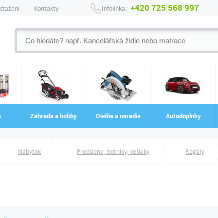
+420 725 568 997
 stažení
Kontakty
Infolinka:
a
Záhrada a hobby
Dielňa a náradie
Autodoplnky
Nábytok
Predsiene, botníky, vešiaky
Regály