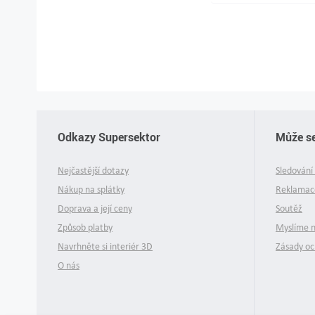
Odkazy Supersektor
Může se
Nejčastější dotazy
Sledování 
Nákup na splátky
Reklamace
Doprava a její ceny
Soutěž
Způsob platby
Myslíme 
Navrhněte si interiér 3D
Zásady oc
O nás