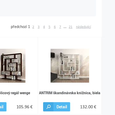
předchozí
1
...
2
3
4
5
6
7
21
následující
icový regál wenge
ANTRIM škandinávska knižnica, biela
il
105.96 €
Detail
132.00 €