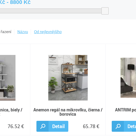
 řazení
Názvu
Od nejlevnějšího
nica, biely /
Anemon regál na mikrovlku, čierna /
ANTRIM pol
t
borovica
76.52 €
Detail
65.78 €
Deta