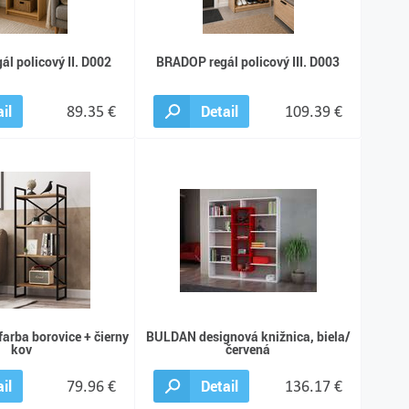
l policový II. D002
BRADOP regál policový III. D003
il
89.35 €
Detail
109.39 €
farba borovice + čierny
BULDAN designová knižnica, biela/
kov
červená
il
79.96 €
Detail
136.17 €