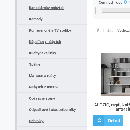
Cena od - do:
Kancelársky nábytok
Komody
Konferenčné a TV stolíky
Výchozí
Řadit dle:
Kúpeľňový nábytok
Kuchynské linky
Spálne
Matrace a rošty
Nábytok z masívu
Obývacie steny
ALEKTO, regál, kniž
antraci
Odpadkové koše, príborníky
Detail
Pohovky