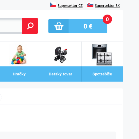
Supersektor CZ
Supersektor SK
0
0
€
Hračky
Detský tovar
Spotrebiče