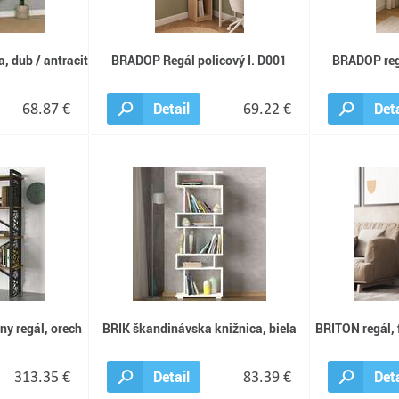
, dub / antracit
BRADOP Regál policový I. D001
BRADOP regá
68.87 €
Detail
69.22 €
Deta
y regál, orech
BRIK škandinávska knižnica, biela
BRITON regál, 
313.35 €
Detail
83.39 €
Deta