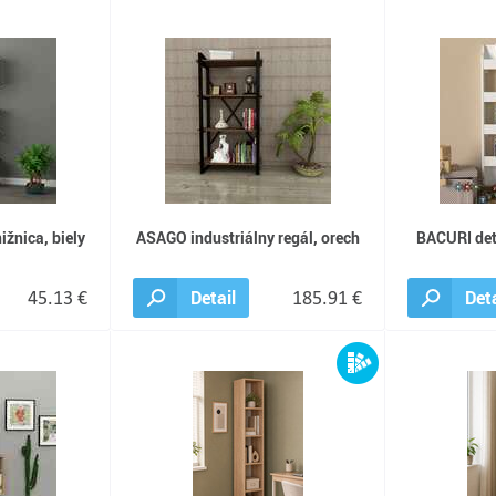
ižnica, biely
ASAGO industriálny regál, orech
BACURI det
45.13 €
Detail
185.91 €
Deta