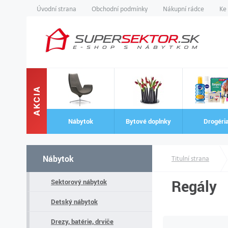
Úvodní strana
Obchodní podmínky
Nákupní rádce
Ke
AKCIA
Nábytok
Bytové doplnky
Drogéri
Nábytok
Titulní strana
Regály
Sektorový nábytok
Detský nábytok
Drezy, batérie, drviče