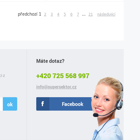
předchozí
1
...
2
3
4
5
6
7
21
následující
Máte dotaz?
+420 725 568 997
ci z
info@supersektor.cz
Facebook
ok