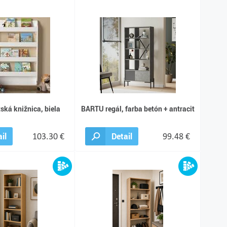
ská knižnica, biela
BARTU regál, farba betón + antracit
il
103.30 €
Detail
99.48 €