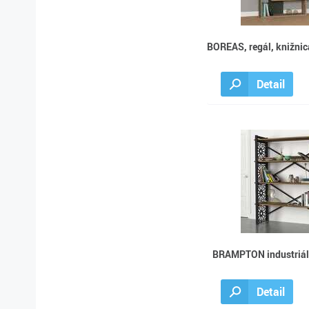
BOREAS, regál, knižnica
Detail
BRAMPTON industriáln
Detail