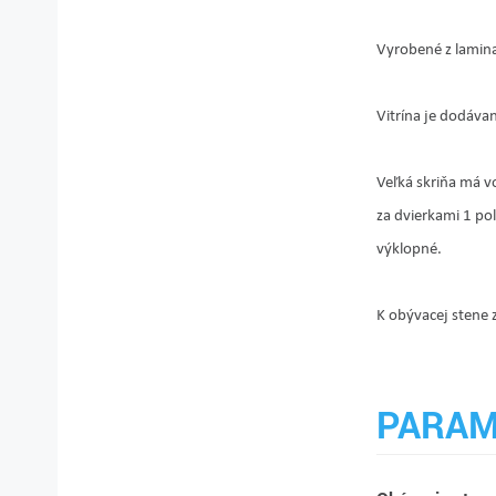
Vyrobené z lamin
Vitrína je dodáva
Veľká skriňa má vo
za dvierkami 1 pol
výklopné.
K obývacej stene z
PARAM