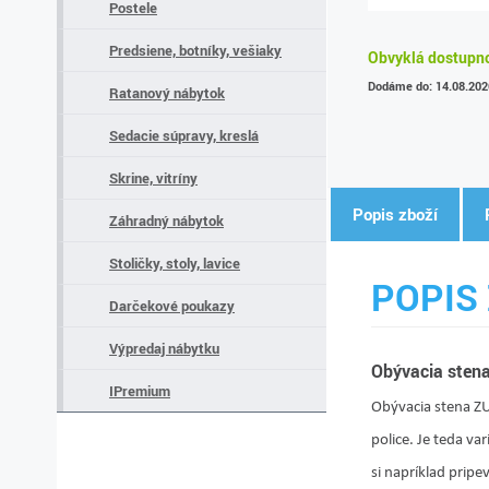
Postele
Predsiene, botníky, vešiaky
Obvyklá dostupnos
Dodáme do: 14.08.202
Ratanový nábytok
Sedacie súpravy, kreslá
Skrine, vitríny
Popis zboží
Záhradný nábytok
Stoličky, stoly, lavice
POPIS 
Darčekové poukazy
Výpredaj nábytku
Obývacia sten
IPremium
Obývacia stena ZU
police. Je teda var
si napríklad pripe