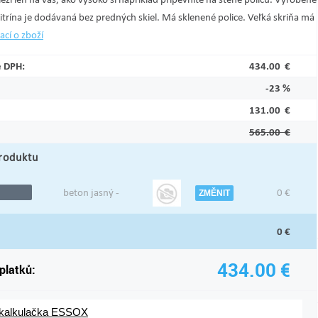
trína je dodávaná bez predných skiel. Má sklenené police. Veľká skriňa má
ací o zboží
ě DPH:
434.00 €
-23 %
131.00 €
565.00 €
roduktu
beton jasný -
0
€
ZMĚNIT
0
€
434.00
€
platků:
 kalkulačka ESSOX