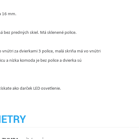
a 16 mm.
ná bez predných skiel. Má sklenené police.
 vnútri za dvierkami 3 police, malá skriňa má vo vnútri
icu a nízka komoda je bez police a dvierka sú
ískate ako darček LED osvetlenie.
ETRY