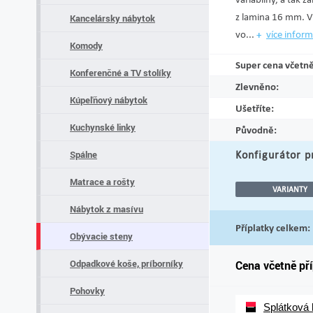
z lamina 16 mm. Vi
Kancelársky nábytok
vo...
více inform
Komody
Super cena včetn
Konferenčné a TV stolíky
Zlevněno:
Kúpeľňový nábytok
Ušetříte:
Kuchynské linky
Původně:
Spálne
Konfigurátor p
Matrace a rošty
VARIANTY
Nábytok z masívu
Příplatky celkem:
Obývacie steny
Odpadkové koše, príborníky
Cena včetně pří
Pohovky
Splátková