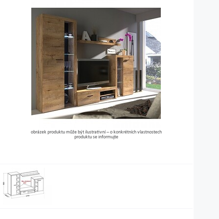
obrázek produktu může být ilustrativní – o konkrétních vlastnostech
produktu se informujte