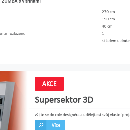
a ZUMBA s vitrínami
270 cm
190 cm
40 cm
nte-rozlozene
1
skladem u dodava
AKCE
Supersektor 3D
vžijte se do role designéra a udělejte si svůj vlastní 
Více