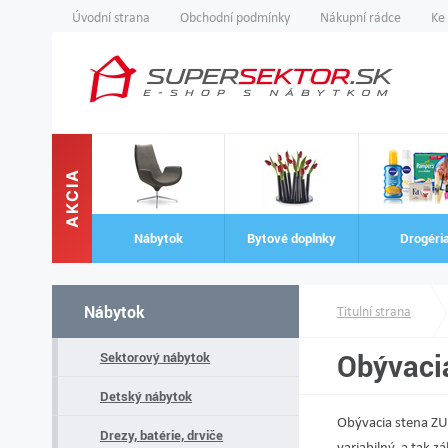
Úvodní strana
Obchodní podmínky
Nákupní rádce
Ke
AKCIA
Nábytok
Bytové doplnky
Drogéri
Nábytok
Titulní strana
Obývaci
Sektorový nábytok
Detský nábytok
Obývacia stena ZUM
Drezy, batérie, drviče
variabilný, a tak z