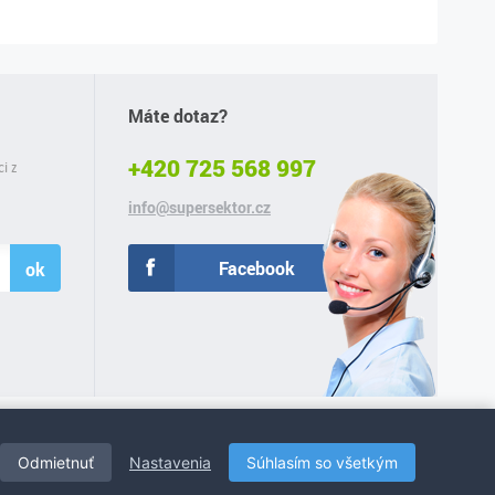
Máte dotaz?
+420 725 568 997
ci z
info@supersektor.cz
Facebook
ok
Odmietnuť
Nastavenia
Súhlasím so všetkým