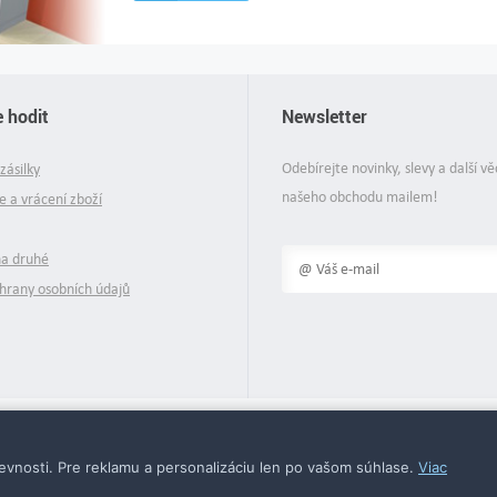
 hodit
Newsletter
Odebírejte novinky, slevy a další vě
zásilky
našeho obchodu mailem!
 a vrácení zboží
na druhé
hrany osobních údajů
© 2026 Supersektor.cz - všechna práva vyhrazena
vnosti. Pre reklamu a personalizáciu len po vašom súhlase.
Viac