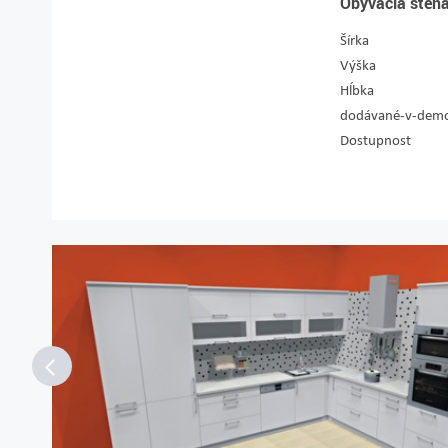
Obývacia sten
Šírka
Výška
Hĺbka
dodávané-v-demo
Dostupnost