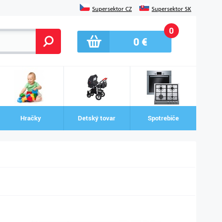
Supersektor CZ
Supersektor SK
0
0
€
Hračky
Detský tovar
Spotrebiče