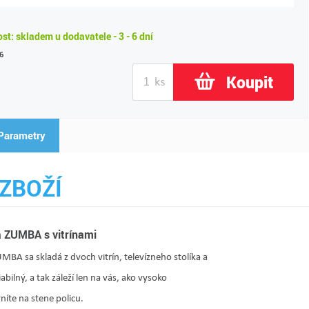
t: skladem u dodavatele - 3 - 6 dní
6
Koupit
Parametry
ZBOŽÍ
a ZUMBA s vitrínami
MBA sa skladá z dvoch vitrín, televízneho stolíka a
iabilný, a tak záleží len na vás, ako vysoko
vníte na stene policu.