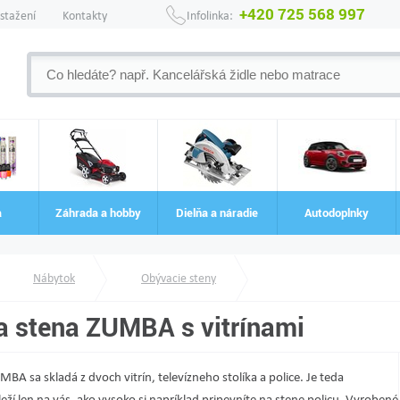
+420 725 568 997
 stažení
Kontakty
Infolinka:
a
Záhrada a hobby
Dielňa a náradie
Autodoplnky
Nábytok
Obývacie steny
a stena ZUMBA s vitrínami
BA sa skladá z dvoch vitrín, televízneho stolíka a police. Je teda
áleží len na vás, ako vysoko si napríklad pripevníte na stene policu. Vyrobené