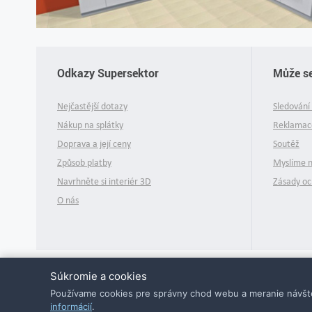
Odkazy Supersektor
Může se
Nejčastější dotazy
Sledování 
Nákup na splátky
Reklamace
Doprava a její ceny
Soutěž
Způsob platby
Myslíme 
Navrhněte si interiér 3D
Zásady oc
O nás
Súkromie a cookies
Používame cookies pre správny chod webu a meranie návšte
informácií
.