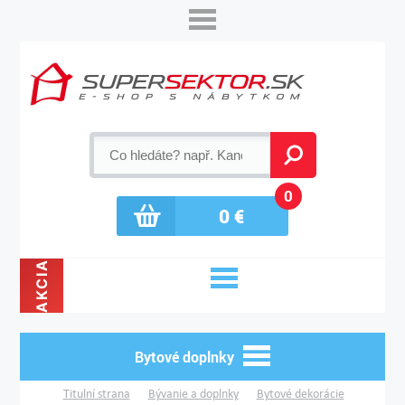
0
0
€
AKCIA
Bytové doplnky
Titulní strana
Bývanie a doplnky
Bytové dekorácie