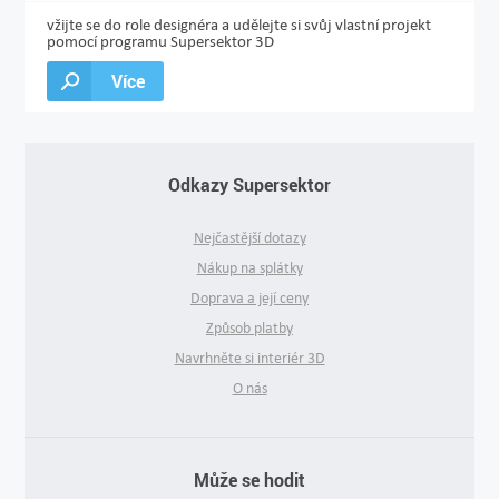
vžijte se do role designéra a udělejte si svůj vlastní projekt
pomocí programu Supersektor 3D
Více
Odkazy Supersektor
Nejčastější dotazy
Nákup na splátky
Doprava a její ceny
Způsob platby
Navrhněte si interiér 3D
O nás
Může se hodit