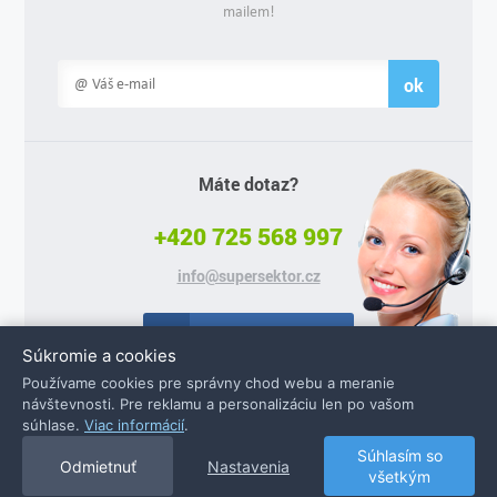
mailem!
ok
Máte dotaz?
+420 725 568 997
info@supersektor.cz
Facebook
Súkromie a cookies
Používame cookies pre správny chod webu a meranie
návštevnosti. Pre reklamu a personalizáciu len po vašom
súhlase.
Viac informácií
.
© 2026 Supersektor.cz - všechna práva vyhrazena
Súhlasím so
Odmietnuť
Nastavenia
všetkým