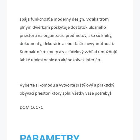
spája funkčnosť a moderný design. Vďaka trom
plným dvierkam poskytuje dostatok úložného
priestoru na organizáciu predmetov, ako sú knihy,
dokumenty, dekorácie alebo ďalšie nevyhnutnosti.
Kompaktné rozmery a viacúčelový vzhľad umožňujú
ľahké umiestnenie do akéhokoľvek interiéru.
Vyberte si komodu
a vytvorte si štýlový a praktický
obývací priestor, ktorý splní všetky vaše potreby!
DOM 16171
PARAMETRY