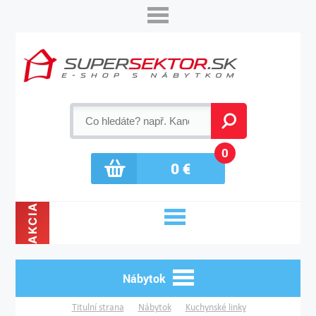
0
0
€
AKCIA
Nábytok
Titulní strana
Nábytok
Kuchynské linky