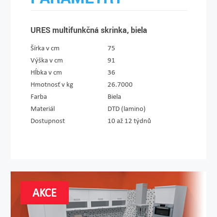
URES multifunkčná skrinka, biela
Šírka v cm
75
Výška v cm
91
Hĺbka v cm
36
Hmotnosť v kg
26.7000
Farba
Biela
Materiál
DTD (lamino)
Dostupnost
10 až 12 týdnů
AKCE