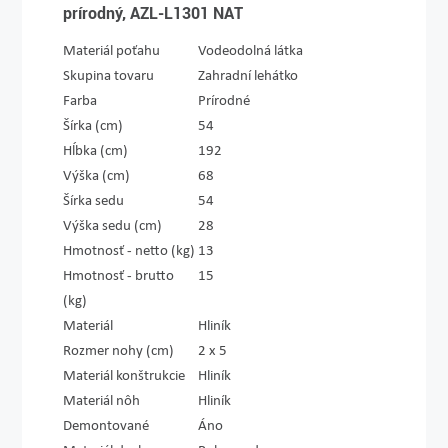
prírodný, AZL-L1301 NAT
Materiál poťahu
Vodeodolná látka
Skupina tovaru
Zahradní lehátko
Farba
Prírodné
Šírka (cm)
54
Hĺbka (cm)
192
Výška (cm)
68
Šírka sedu
54
Výška sedu (cm)
28
Hmotnosť - netto (kg)
13
Hmotnosť - brutto
15
(kg)
Materiál
Hliník
Rozmer nohy (cm)
2 x 5
Materiál konštrukcie
Hliník
Materiál nôh
Hliník
Demontované
Áno