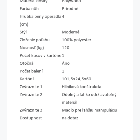
Materiál dosky
Polywood
Farba nôh
Prírodné
Hrúbka peny operadla
4
(cm)
Štýl
Moderné
Zloženie poťahu
100% polyester
Nosnosť (kg)
120
Počet kusov v kartóne
1
Otočná
Áno
Počet balení
1
Kartón1
101,5x24,5x60
Zvýraznite 1
Hliníková konštrukcia
Zvýraznite 2
Odolný a ľahko udržiavateľný
materiál
Zvýraznite 3
Madlo pre ľahšiu manipuláciu
Dostupnost
na dotaz