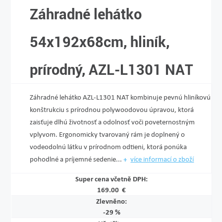
Záhradné lehátko
54x192x68cm, hliník,
prírodný, AZL-L1301 NAT
Záhradné lehátko AZL-L1301 NAT kombinuje pevnú hliníkovú
konštrukciu s prírodnou polywoodovou úpravou, ktorá
zaisťuje dlhú životnosť a odolnosť voči poveternostným
vplyvom. Ergonomicky tvarovaný rám je doplnený o
vodeodolnú látku v prírodnom odtieni, ktorá ponúka
pohodlné a príjemné sedenie...
více informací o zboží
Super cena včetně DPH:
169.00 €
Zlevněno:
-29 %