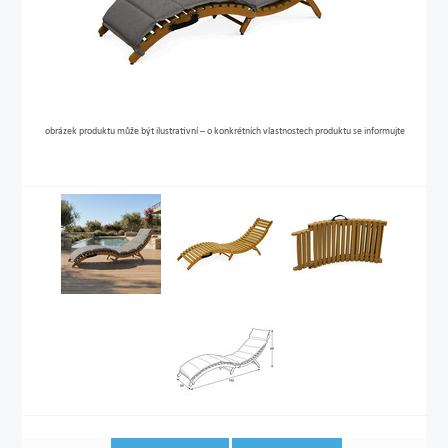
obrázek produktu může být ilustrativní – o konkrétních vlastnostech produktu se informujte