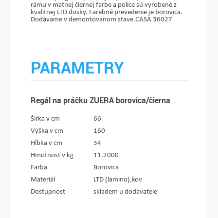
rámu v matnej čiernej farbe a police sú vyrobené z
kvalitnej LTD dosky. Farebné prevedenie je borovica.
Dodávame v demontovanom stave.CASA 36027
PARAMETRY
Regál na práčku ZUERA borovica/čierna
Šírka v cm
66
Výška v cm
160
Hĺbka v cm
34
Hmotnosť v kg
11.2000
Farba
Borovica
Materiál
LTD (lamino),kov
Dostupnost
skladem u dodavatele