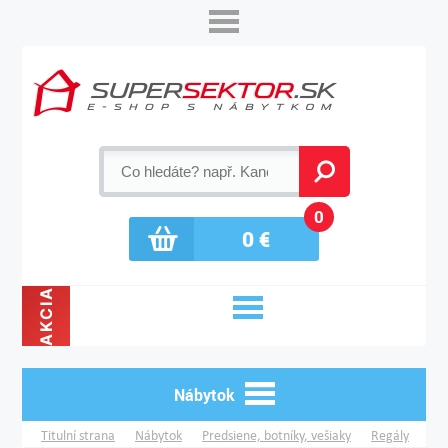
0
0
€
AKCIA
Nábytok
Titulní strana
Nábytok
Predsiene, botníky, vešiaky
Regály