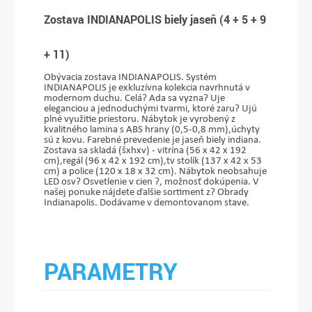
Zostava INDIANAPOLIS biely jaseň (4 + 5 + 9
+ 11)
Obývacia zostava INDIANAPOLIS. Systém
INDIANAPOLIS je exkluzívna kolekcia navrhnutá v
modernom duchu. Celá? Ada sa vyzna? Uje
eleganciou a jednoduchými tvarmi, ktoré zaru? Ujú
plné využitie priestoru. Nábytok je vyrobený z
kvalitného lamina s ABS hrany (0,5-0,8 mm),úchyty
sú z kovu. Farebné prevedenie je jaseň biely indiana.
Zostava sa skladá (šxhxv) - vitrína (56 x 42 x 192
cm),regál (96 x 42 x 192 cm),tv stolík (137 x 42 x 53
cm) a police (120 x 18 x 32 cm). Nábytok neobsahuje
LED osv? Osvetlenie v cien ?, možnosť dokúpenia. V
našej ponuke nájdete ďalšie sortiment z? Obrady
Indianapolis. Dodávame v demontovanom stave.
PARAMETRY