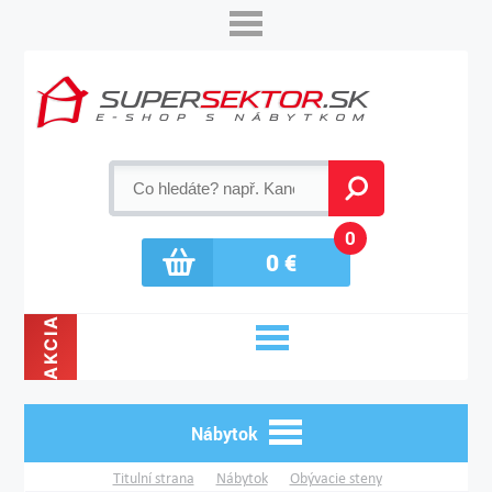
0
0
€
AKCIA
Nábytok
Titulní strana
Nábytok
Obývacie steny